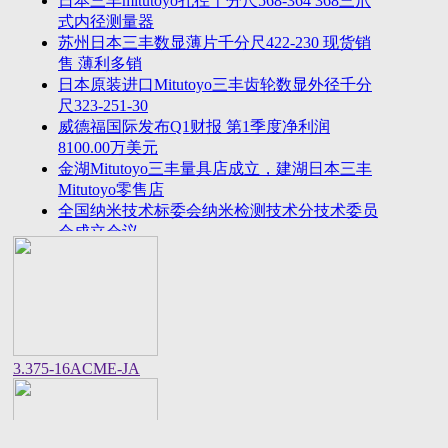
日本三丰mitutoyo孔径千分尺568-364 368三爪
2023年法国plastiform打模胶和plastiform复印胶中国
式内径测量器
区代
苏州日本三丰数显薄片千分尺422-230 现货销
美敦力全球CEO：中国将成为全球重要的医疗科技
售 薄利多销
创新策源
日本原装进口Mitutoyo三丰齿轮数显外径千分
尺323-251-30
威德福国际发布Q1财报 第1季度净利润
8100.00万美元
金湖Mitutoyo三丰量具店成立，建湖日本三丰
Mitutoyo零售店
全国纳米技术标委会纳米检测技术分技术委员
会成立会议
美国进口邵氏硬度计REX GAUGE数显橡胶硬
度计DD-4-W价格货期
中国计量院顺利通过OIML衡器实验室复评审
美国CalMetrics镀层标准片，测厚仪标准片又
名膜厚仪校准片
美标ASME/ANSI标准的螺纹环塞规与其他国
3.375-16ACME-JA
家统一螺纹标准之差异