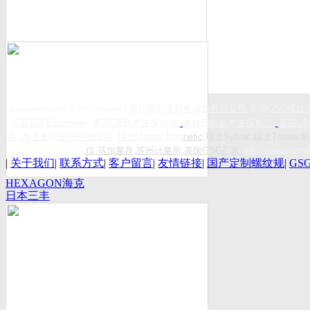
,
苏州斯托茨机电设备有限公司
,美国
GSG
螺纹
Copyright(C)2026 All Right Reserved
英国易高
Elcometer
,
美国
GE
超声波探伤仪
,
奥林巴斯超声波探伤仪
,
英国
GB
器
,
南通友联无损检测仪器
,
瑞士
Maurer Mag
netic
,瑞士Sylvac,瑞士Trimos测
仪
,
马尔量具
,
苏州计量所
,
美国GSG厂家
,
手机：
18962404056
|
关于我们
|
联系方式
|
客户留言
|
友情链接
|
国产定制螺纹规
|
GS
HEXAGON海克
日本三丰
斯康
Mitutoyo