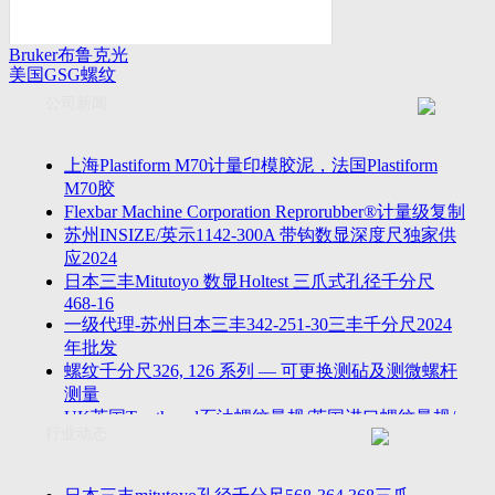
Bruker布鲁克光
美国GSG螺纹
谱仪
量规
公司新闻
上海Plastiform M70计量印模胶泥，法国Plastiform
M70胶
Flexbar Machine Corporation Reprorubber®计量级复制
苏州INSIZE/英示1142-300A 带钩数显深度尺独家供
应2024
日本三丰Mitutoyo 数显Holtest 三爪式孔径千分尺
468-16
一级代理-苏州日本三丰342-251-30三丰千分尺2024
年批发
螺纹千分尺326, 126 系列 — 可更换测砧及测微螺杆
测量
UK英国Tru-thread石油螺纹量规/英国进口螺纹量规/
行业动态
进口AP
2023年江苏省苏州无锡万濠落地式全自动影像仪
VMS-5040H