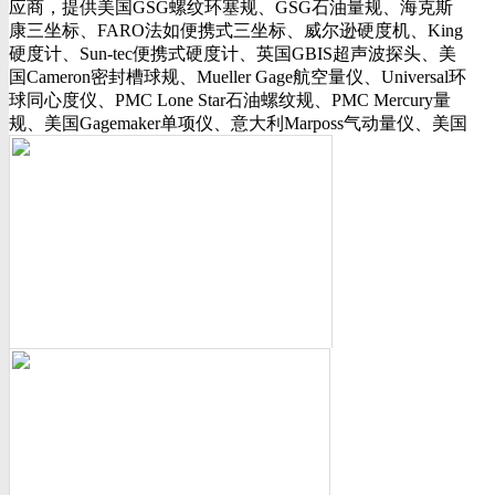
应商，提供美国GSG螺纹环塞规、GSG石油量规、海克斯
行业动态
康三坐标、FARO法如便携式三坐标、威尔逊硬度机、King
美国可调环规
硬度计、Sun-tec便携式硬度计、英国GBIS超声波探头、美
资料下载
国Cameron密封槽球规、Mueller Gage航空量仪、Universal环
视频下载
球同心度仪、PMC Lone Star石油螺纹规、PMC Mercury量
资料下载
规、美国Gagemaker单项仪、意大利Marposs气动量仪、美国
软件下载
Western Gage气动量仪、Trimos测长机、测高仪、FLEXBAR
诚聘英才
16130打样膏、PlastiformM60/M70/M90产品、Oskar Schwenk
联系我们
孔径量规、Kroeplin数显卡规、INSIZE带钩数显深度尺、三
联系方式
丰SJ-210粗糙度仪、美标ASME/ANSI标准的螺纹环塞规、
客户留言
API石油螺纹规、光学影像仪、David Ellis硬度块等。