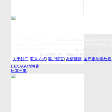
,
苏州斯托茨机电设备有限公司
,美国
GS
Copyright(C)2026 All Right Reserved
英国易高
Elcometer
,
美国
GE
超声波探伤仪
,
奥林巴斯超声波探伤仪
,
器
,
南通友联无损检测仪器
,
瑞士
Maurer Mag
netic
,瑞士Sylvac,瑞士Tri
仪
,
马尔量具
,
苏州计量所
,
美国GSG厂家
,
手机：
18962
|
关于我们
|
联系方式
|
客户留言
|
友情链接
|
国产定制螺纹规
HEXAGON海克
日本三丰
斯康
Mitutoyo