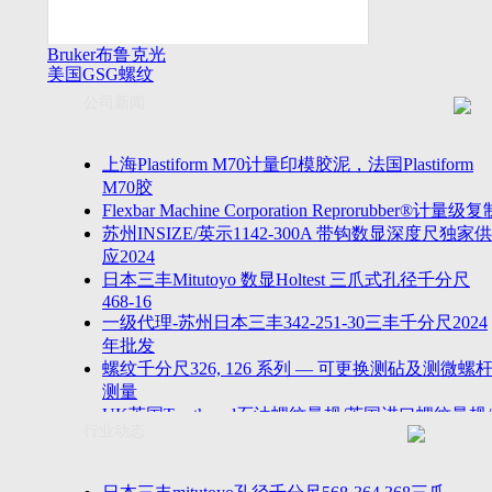
Bruker布鲁克光
美国GSG螺纹
谱仪
量规
公司新闻
上海Plastiform M70计量印模胶泥，法国Plastiform
M70胶
Flexbar Machine Corporation Reprorubber®计量级复
苏州INSIZE/英示1142-300A 带钩数显深度尺独家供
应2024
日本三丰Mitutoyo 数显Holtest 三爪式孔径千分尺
468-16
一级代理-苏州日本三丰342-251-30三丰千分尺2024
年批发
螺纹千分尺326, 126 系列 — 可更换测砧及测微螺
测量
UK英国Tru-thread石油螺纹量规/英国进口螺纹量规/
行业动态
进口AP
2023年江苏省苏州无锡万濠落地式全自动影像仪
VMS-5040H