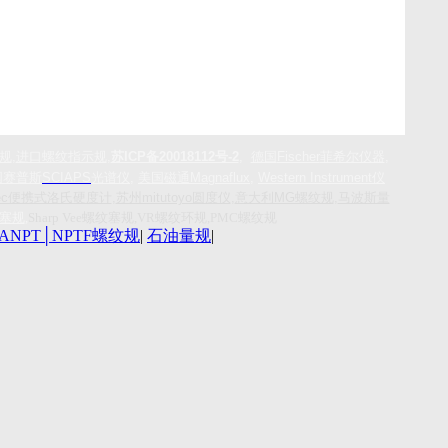
规
,
进口螺纹指示规
,
苏ICP备20018112号-2
,
德国
Fischer
菲希尔仪器
,
国赛普斯
SCIAPS
光谱仪
,
美国磁通
Magnaflux
,
Western Instrument
仪
-Tec便携式洛氏硬度计
,
苏州mitutoyo圆度仪
,
意大利MG螺纹规
,
马波斯量
环塞规
,
Sharp Vee螺纹塞规,VR螺纹环规,PMC螺纹规
ANPT│NPTF螺纹规
|
石油量规
|