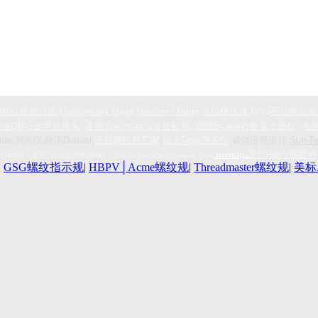
G
螺纹规总代理
,
Glastonbury Gage
,
Southern Gage
,
进口螺纹规
,GSG
石油螺纹量
英国
GBIS
超声波探头
,
美国
Spectronics
无损检测
,
德国
Bruker
布鲁克光谱仪
,
美
mos测高仪,德国Diatest,
无锡螺纹规厂家
,
瑞士Tesa测高仪
,威尔逊硬度计
,Sun
,
sitemap
,
国产HBPV螺纹
404056
，电话：
0512-65954940
，
邮箱:
supergaging@aliyun.com
|
GSG螺纹指示规
|
HBPV│Acme螺纹规
|
Threadmaster螺纹规
|
美标