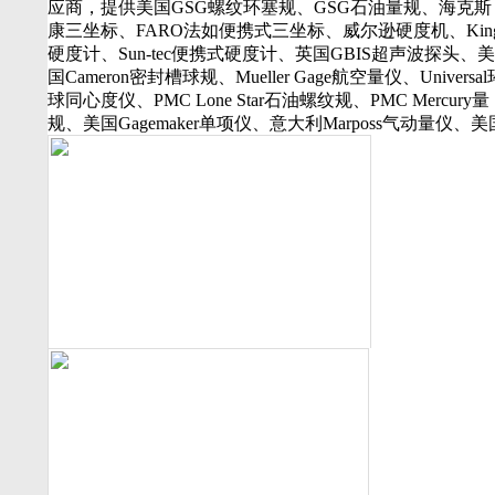
应商，提供美国GSG螺纹环塞规、GSG石油量规、海克斯
行业动态
康三坐标、FARO法如便携式三坐标、威尔逊硬度机、Kin
美国可调环规
硬度计、Sun-tec便携式硬度计、英国GBIS超声波探头、美
资料下载
国Cameron密封槽球规、Mueller Gage航空量仪、Universal
视频下载
球同心度仪、PMC Lone Star石油螺纹规、PMC Mercury量
资料下载
规、美国Gagemaker单项仪、意大利Marposs气动量仪、美
软件下载
Western Gage气动量仪、Trimos测长机、测高仪、FLEXB
诚聘英才
16130打样膏、PlastiformM60/M70/M90产品、Oskar Schwe
联系我们
孔径量规、Kroeplin数显卡规、INSIZE带钩数显深度尺、
联系方式
丰SJ-210粗糙度仪、美标ASME/ANSI标准的螺纹环塞规、
客户留言
API石油螺纹规、光学影像仪、David Ellis硬度块等。