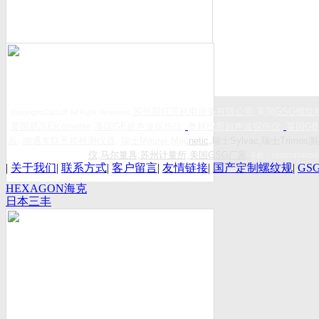
,
苏州斯托茨机电设备有限公司
,美国
GSG
螺纹
Copyright(C)2026 All Right Reserved
英国易高
Elcometer
,
美国
GE
超声波探伤仪
,
奥林巴斯超声波探伤仪
,
英国
GB
器
,
南通友联无损检测仪器
,
瑞士
Maurer Mag
netic
,瑞士Sylvac,瑞士Trimos测
仪
,
马尔量具
,
苏州计量所
,
美国GSG厂家
,
手机：
18962404056
|
关于我们
|
联系方式
|
客户留言
|
友情链接
|
国产定制螺纹规
|
GS
HEXAGON海克
日本三丰
斯康
Mitutoyo