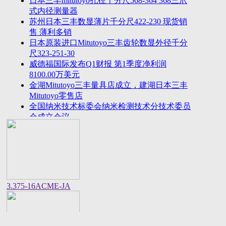
日本三丰mitutoyo孔径千分尺568-364 368三爪
2023年法国plastiform打模胶和plastiform复印胶中国
式内径测量器
区代
苏州日本三丰数显薄片千分尺422-230 现货销
美敦力全球CEO：中国将成为全球重要的医疗科技
售 薄利多销
创新策源
日本原装进口Mitutoyo三丰齿轮数显外径千分
尺323-251-30
威德福国际发布Q1财报 第1季度净利润
8100.00万美元
金湖Mitutoyo三丰量具店成立，建湖日本三丰
Mitutoyo零售店
全国纳米技术标委会纳米检测技术分技术委员
会成立会议
美国进口邵氏硬度计REX GAUGE数显橡胶硬
度计DD-4-W价格货期
中国计量院顺利通过OIML衡器实验室复评审
美国CalMetrics镀层标准片，测厚仪标准片又
名膜厚仪校准片
美标ASME/ANSI标准的螺纹环塞规与其他国
3.375-16ACME-JA
家统一螺纹标准之差异