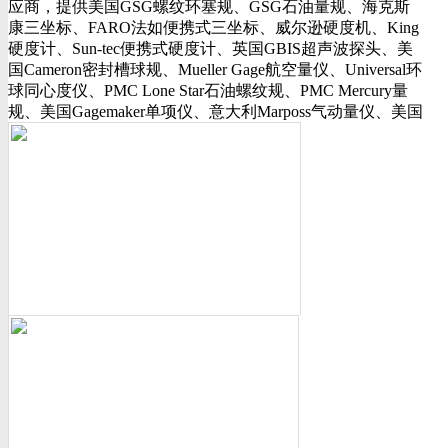
应商，提供美国GSG螺纹环塞规、GSG石油量规、海克斯
行业动态
康三坐标、FARO法如便携式三坐标、威尔逊硬度机、King
美国可调环规
硬度计、Sun-tec便携式硬度计、英国GBIS超声波探头、美
资料下载
国Cameron密封槽球规、Mueller Gage航空量仪、Universal环
视频下载
球同心度仪、PMC Lone Star石油螺纹规、PMC Mercury量
资料下载
规、美国Gagemaker单项仪、意大利Marposs气动量仪、美国
软件下载
Western Gage气动量仪、Trimos测长机、测高仪、FLEXBAR
诚聘英才
16130打样膏、PlastiformM60/M70/M90产品、Oskar Schwenk
联系我们
孔径量规、Kroeplin数显卡规、INSIZE带钩数显深度尺、三
联系方式
丰SJ-210粗糙度仪、美标ASME/ANSI标准的螺纹环塞规、
客户留言
API石油螺纹规、光学影像仪、David Ellis硬度块等。