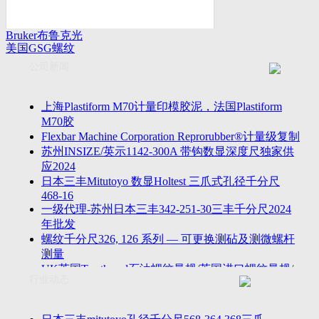
Bruker布鲁克光
美国GSG螺纹
谱仪
量规
公司新闻
上海Plastiform M70计量印模胶泥，法国Plastiform
M70胶
Flexbar Machine Corporation Reprorubber®计量级复制
苏州INSIZE/英示1142-300A 带钩数显深度尺独家供
应2024
日本三丰Mitutoyo 数显Holtest 三爪式孔径千分尺
468-16
一级代理-苏州日本三丰342-251-30三丰千分尺2024
年批发
螺纹千分尺326, 126 系列 — 可更换测砧及测微螺杆
测量
UK英国Tru-thread石油螺纹量规/英国进口螺纹量规/
行业动态
进口AP
2023年江苏省苏州无锡万濠落地式全自动影像仪
VMS-5040H