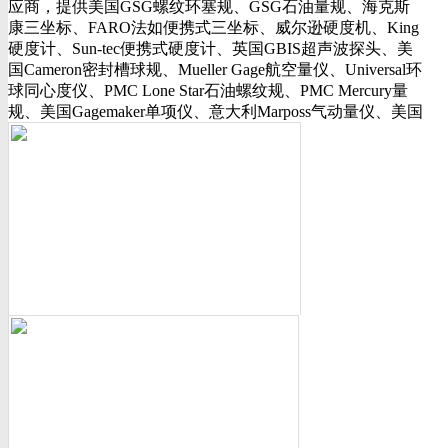
应商，提供美国GSG螺纹环塞规、GSG石油量规、海克斯
行业动态
康三坐标、FARO法如便携式三坐标、威尔逊硬度机、King
美国可调环规
硬度计、Sun-tec便携式硬度计、英国GBIS超声波探头、美
资料下载
国Cameron密封槽球规、Mueller Gage航空量仪、Universal环
视频下载
球同心度仪、PMC Lone Star石油螺纹规、PMC Mercury量
资料下载
规、美国Gagemaker单项仪、意大利Marposs气动量仪、美国
软件下载
Western Gage气动量仪、Trimos测长机、测高仪、FLEXBAR
诚聘英才
16130打样膏、PlastiformM60/M70/M90产品、Oskar Schwenk
联系我们
孔径量规、Kroeplin数显卡规、INSIZE带钩数显深度尺、三
联系方式
丰SJ-210粗糙度仪、美标ASME/ANSI标准的螺纹环塞规、
客户留言
API石油螺纹规、光学影像仪、David Ellis硬度块等。