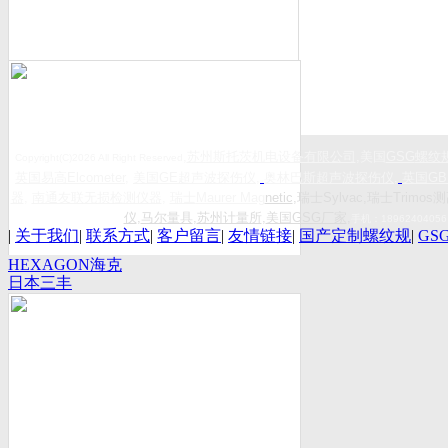
,
苏州斯托茨机电设备有限公司
,美国
GSG
螺纹
Copyright(C)2026 All Right Reserved
英国易高
Elcometer
,
美国
GE
超声波探伤仪
,
奥林巴斯超声波探伤仪
,
英国
GB
器
,
南通友联无损检测仪器
,
瑞士
Maurer Mag
netic
,瑞士Sylvac,瑞士Trimos测
仪
,
马尔量具
,
苏州计量所
,
美国GSG厂家
,
手机：
18962404056
|
关于我们
|
联系方式
|
客户留言
|
友情链接
|
国产定制螺纹规
|
GS
HEXAGON海克
日本三丰
斯康
Mitutoyo