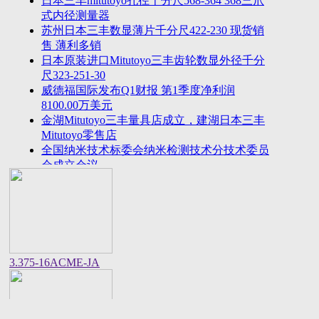
日本三丰mitutoyo孔径千分尺568-364 368三爪
2023年法国plastiform打模胶和plastiform复印胶中国
式内径测量器
区代
苏州日本三丰数显薄片千分尺422-230 现货销
美敦力全球CEO：中国将成为全球重要的医疗科技
售 薄利多销
创新策源
日本原装进口Mitutoyo三丰齿轮数显外径千分
尺323-251-30
威德福国际发布Q1财报 第1季度净利润
8100.00万美元
金湖Mitutoyo三丰量具店成立，建湖日本三丰
Mitutoyo零售店
全国纳米技术标委会纳米检测技术分技术委员
会成立会议
美国进口邵氏硬度计REX GAUGE数显橡胶硬
度计DD-4-W价格货期
中国计量院顺利通过OIML衡器实验室复评审
美国CalMetrics镀层标准片，测厚仪标准片又
名膜厚仪校准片
美标ASME/ANSI标准的螺纹环塞规与其他国
3.375-16ACME-JA
家统一螺纹标准之差异