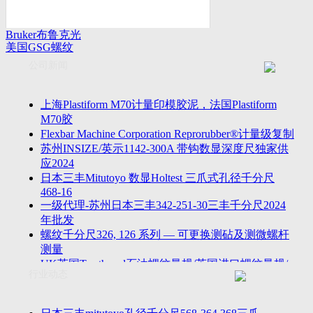
Bruker布鲁克光
美国GSG螺纹
谱仪
量规
公司新闻
上海Plastiform M70计量印模胶泥，法国Plastiform
M70胶
Flexbar Machine Corporation Reprorubber®计量级复制
苏州INSIZE/英示1142-300A 带钩数显深度尺独家供
应2024
日本三丰Mitutoyo 数显Holtest 三爪式孔径千分尺
468-16
一级代理-苏州日本三丰342-251-30三丰千分尺2024
年批发
螺纹千分尺326, 126 系列 — 可更换测砧及测微螺杆
测量
UK英国Tru-thread石油螺纹量规/英国进口螺纹量规/
行业动态
进口AP
2023年江苏省苏州无锡万濠落地式全自动影像仪
VMS-5040H