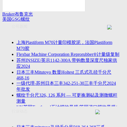
Bruker布鲁克光
美国GSG螺纹
谱仪
量规
公司新闻
上海Plastiform M70计量印模胶泥，法国Plastiform
M70胶
Flexbar Machine Corporation Reprorubber®计量级复制
苏州INSIZE/英示1142-300A 带钩数显深度尺独家供
应2024
日本三丰Mitutoyo 数显Holtest 三爪式孔径千分尺
468-16
一级代理-苏州日本三丰342-251-30三丰千分尺2024
年批发
螺纹千分尺326, 126 系列 — 可更换测砧及测微螺杆
测量
UK英国Tru-thread石油螺纹量规/英国进口螺纹量规/
行业动态
进口AP
2023年江苏省苏州无锡万濠落地式全自动影像仪
VMS-5040H