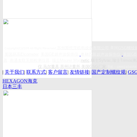
,
苏州斯托茨机电设备有限公司
,美国
GSG
螺纹
Copyright(C)2026 All Right Reserved
英国易高
Elcometer
,
美国
GE
超声波探伤仪
,
奥林巴斯超声波探伤仪
,
英国
GB
器
,
南通友联无损检测仪器
,
瑞士
Maurer Mag
netic
,瑞士Sylvac,瑞士Trimos测
仪
,
马尔量具
,
苏州计量所
,
美国GSG厂家
,
手机：
18962404056
|
关于我们
|
联系方式
|
客户留言
|
友情链接
|
国产定制螺纹规
|
GS
HEXAGON海克
日本三丰
斯康
Mitutoyo