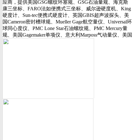
应商，提供美国GSG螺纹环塞规、GSG石油量规、海克斯
行业动态
康三坐标、FARO法如便携式三坐标、威尔逊硬度机、King
美国可调环规
硬度计、Sun-tec便携式硬度计、英国GBIS超声波探头、美
资料下载
国Cameron密封槽球规、Mueller Gage航空量仪、Universal环
视频下载
球同心度仪、PMC Lone Star石油螺纹规、PMC Mercury量
资料下载
规、美国Gagemaker单项仪、意大利Marposs气动量仪、美国
软件下载
Western Gage气动量仪、Trimos测长机、测高仪、FLEXBAR
诚聘英才
16130打样膏、PlastiformM60/M70/M90产品、Oskar Schwenk
联系我们
孔径量规、Kroeplin数显卡规、INSIZE带钩数显深度尺、三
联系方式
丰SJ-210粗糙度仪、美标ASME/ANSI标准的螺纹环塞规、
客户留言
API石油螺纹规、光学影像仪、David Ellis硬度块等。