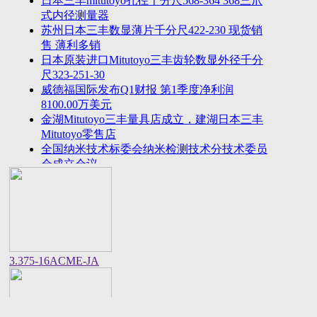
日本三丰mitutoyo孔径千分尺568-364 368三爪
2023年法国plastiform打模胶和plastiform复印胶中国
式内径测量器
区代
苏州日本三丰数显薄片千分尺422-230 现货销
美敦力全球CEO：中国将成为全球重要的医疗科技
售 薄利多销
创新策源
日本原装进口Mitutoyo三丰齿轮数显外径千分
尺323-251-30
威德福国际发布Q1财报 第1季度净利润
8100.00万美元
金湖Mitutoyo三丰量具店成立，建湖日本三丰
Mitutoyo零售店
全国纳米技术标委会纳米检测技术分技术委员
会成立会议
美国进口邵氏硬度计REX GAUGE数显橡胶硬
度计DD-4-W价格货期
中国计量院顺利通过OIML衡器实验室复评审
美国CalMetrics镀层标准片，测厚仪标准片又
名膜厚仪校准片
美标ASME/ANSI标准的螺纹环塞规与其他国
3.375-16ACME-JA
家统一螺纹标准之差异