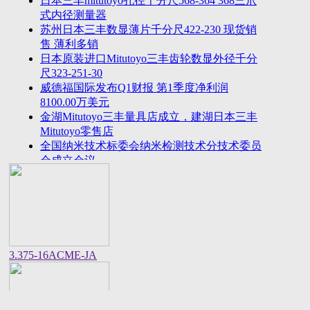
日本三丰mitutoyo孔径千分尺568-364 368三爪
2023年法国plastiform打模胶和plastiform复印胶中国
式内径测量器
区代
苏州日本三丰数显薄片千分尺422-230 现货销
美敦力全球CEO：中国将成为全球重要的医疗科技
售 薄利多销
创新策源
日本原装进口Mitutoyo三丰齿轮数显外径千分
尺323-251-30
威德福国际发布Q1财报 第1季度净利润
8100.00万美元
金湖Mitutoyo三丰量具店成立，建湖日本三丰
Mitutoyo零售店
全国纳米技术标委会纳米检测技术分技术委员
会成立会议
美国进口邵氏硬度计REX GAUGE数显橡胶硬
度计DD-4-W价格货期
中国计量院顺利通过OIML衡器实验室复评审
美国CalMetrics镀层标准片，测厚仪标准片又
名膜厚仪校准片
美标ASME/ANSI标准的螺纹环塞规与其他国
3.375-16ACME-JA
家统一螺纹标准之差异