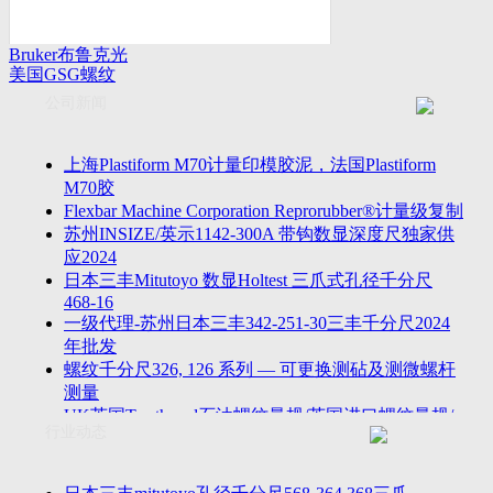
Bruker布鲁克光
美国GSG螺纹
谱仪
量规
公司新闻
上海Plastiform M70计量印模胶泥，法国Plastiform
M70胶
Flexbar Machine Corporation Reprorubber®计量级复制
苏州INSIZE/英示1142-300A 带钩数显深度尺独家供
应2024
日本三丰Mitutoyo 数显Holtest 三爪式孔径千分尺
468-16
一级代理-苏州日本三丰342-251-30三丰千分尺2024
年批发
螺纹千分尺326, 126 系列 — 可更换测砧及测微螺杆
测量
UK英国Tru-thread石油螺纹量规/英国进口螺纹量规/
行业动态
进口AP
2023年江苏省苏州无锡万濠落地式全自动影像仪
VMS-5040H