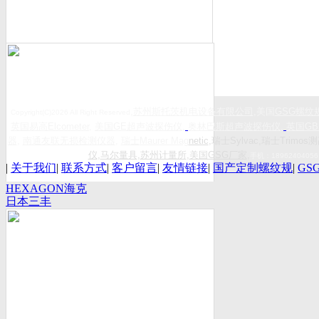
,
苏州斯托茨机电设备有限公司
,美国
GSG
螺纹
Copyright(C)2026 All Right Reserved
英国易高
Elcometer
,
美国
GE
超声波探伤仪
,
奥林巴斯超声波探伤仪
,
英国
GB
器
,
南通友联无损检测仪器
,
瑞士
Maurer Mag
netic
,瑞士Sylvac,瑞士Trimos测
仪
,
马尔量具
,
苏州计量所
,
美国GSG厂家
,
手机：
18962404056
|
关于我们
|
联系方式
|
客户留言
|
友情链接
|
国产定制螺纹规
|
GS
HEXAGON海克
日本三丰
斯康
Mitutoyo