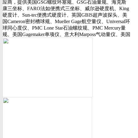
应商，提供美国GSG螺纹环塞规、GSG石油量规、海克斯
行业动态
康三坐标、FARO法如便携式三坐标、威尔逊硬度机、King
美国可调环规
硬度计、Sun-tec便携式硬度计、英国GBIS超声波探头、美
资料下载
国Cameron密封槽球规、Mueller Gage航空量仪、Universal环
视频下载
球同心度仪、PMC Lone Star石油螺纹规、PMC Mercury量
资料下载
规、美国Gagemaker单项仪、意大利Marposs气动量仪、美国
软件下载
Western Gage气动量仪、Trimos测长机、测高仪、FLEXBAR
诚聘英才
16130打样膏、PlastiformM60/M70/M90产品、Oskar Schwenk
联系我们
孔径量规、Kroeplin数显卡规、INSIZE带钩数显深度尺、三
联系方式
丰SJ-210粗糙度仪、美标ASME/ANSI标准的螺纹环塞规、
客户留言
API石油螺纹规、光学影像仪、David Ellis硬度块等。