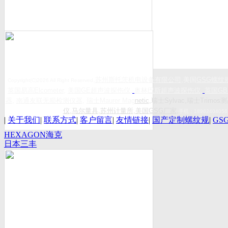
,
苏州斯托茨机电设备有限公司
,美国
GSG
螺纹
Copyright(C)2026 All Right Reserved
英国易高
Elcometer
,
美国
GE
超声波探伤仪
,
奥林巴斯超声波探伤仪
,
英国
GB
器
,
南通友联无损检测仪器
,
瑞士
Maurer Mag
netic
,瑞士Sylvac,瑞士Trimos测
仪
,
马尔量具
,
苏州计量所
,
美国GSG厂家
,
手机：
18962404056
|
关于我们
|
联系方式
|
客户留言
|
友情链接
|
国产定制螺纹规
|
GS
HEXAGON海克
日本三丰
斯康
Mitutoyo