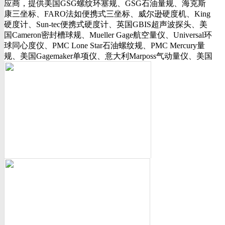
应商，提供美国GSG螺纹环塞规、GSG石油量规、海克斯
行业动态
康三坐标、FARO法如便携式三坐标、威尔逊硬度机、King
美国可调环规
硬度计、Sun-tec便携式硬度计、英国GBIS超声波探头、美
资料下载
国Cameron密封槽球规、Mueller Gage航空量仪、Universal环
视频下载
球同心度仪、PMC Lone Star石油螺纹规、PMC Mercury量
资料下载
规、美国Gagemaker单项仪、意大利Marposs气动量仪、美国
软件下载
Western Gage气动量仪、Trimos测长机、测高仪、FLEXBAR
诚聘英才
16130打样膏、PlastiformM60/M70/M90产品、Oskar Schwenk
联系我们
孔径量规、Kroeplin数显卡规、INSIZE带钩数显深度尺、三
联系方式
丰SJ-210粗糙度仪、美标ASME/ANSI标准的螺纹环塞规、
客户留言
API石油螺纹规、光学影像仪、David Ellis硬度块等。