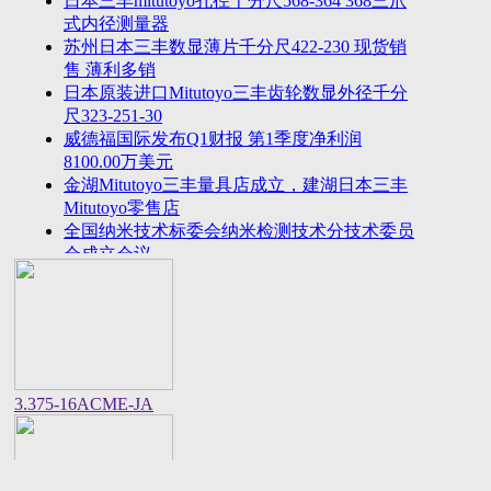
日本三丰mitutoyo孔径千分尺568-364 368三爪
2023年法国plastiform打模胶和plastiform复印胶中国
式内径测量器
区代
苏州日本三丰数显薄片千分尺422-230 现货销
美敦力全球CEO：中国将成为全球重要的医疗科技
售 薄利多销
创新策源
日本原装进口Mitutoyo三丰齿轮数显外径千分
尺323-251-30
威德福国际发布Q1财报 第1季度净利润
8100.00万美元
金湖Mitutoyo三丰量具店成立，建湖日本三丰
Mitutoyo零售店
全国纳米技术标委会纳米检测技术分技术委员
会成立会议
美国进口邵氏硬度计REX GAUGE数显橡胶硬
度计DD-4-W价格货期
中国计量院顺利通过OIML衡器实验室复评审
美国CalMetrics镀层标准片，测厚仪标准片又
名膜厚仪校准片
美标ASME/ANSI标准的螺纹环塞规与其他国
3.375-16ACME-JA
家统一螺纹标准之差异