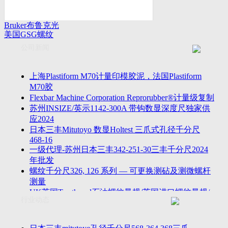
Bruker布鲁克光
美国GSG螺纹
谱仪
量规
公司新闻
上海Plastiform M70计量印模胶泥，法国Plastiform
M70胶
Flexbar Machine Corporation Reprorubber®计量级复制
苏州INSIZE/英示1142-300A 带钩数显深度尺独家供
应2024
日本三丰Mitutoyo 数显Holtest 三爪式孔径千分尺
468-16
一级代理-苏州日本三丰342-251-30三丰千分尺2024
年批发
螺纹千分尺326, 126 系列 — 可更换测砧及测微螺杆
测量
UK英国Tru-thread石油螺纹量规/英国进口螺纹量规/
行业动态
进口AP
2023年江苏省苏州无锡万濠落地式全自动影像仪
VMS-5040H