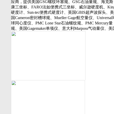
应商，提供美国GSG螺纹环塞规、GSG石油量规、海克斯
行业动态
康三坐标、FARO法如便携式三坐标、威尔逊硬度机、Kin
美国可调环规
硬度计、Sun-tec便携式硬度计、英国GBIS超声波探头、美
资料下载
国Cameron密封槽球规、Mueller Gage航空量仪、Universal
视频下载
球同心度仪、PMC Lone Star石油螺纹规、PMC Mercury量
资料下载
规、美国Gagemaker单项仪、意大利Marposs气动量仪、美
软件下载
Western Gage气动量仪、Trimos测长机、测高仪、FLEXB
诚聘英才
16130打样膏、PlastiformM60/M70/M90产品、Oskar Schwe
联系我们
孔径量规、Kroeplin数显卡规、INSIZE带钩数显深度尺、
联系方式
丰SJ-210粗糙度仪、美标ASME/ANSI标准的螺纹环塞规、
客户留言
API石油螺纹规、光学影像仪、David Ellis硬度块等。