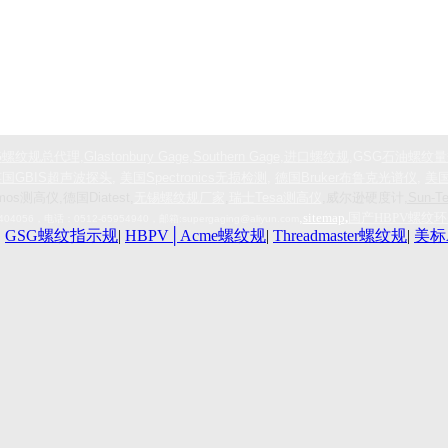
G
螺纹规总代理
,
Glastonbury Gage
,
Southern Gage
,
进口螺纹规
,GSG
石油螺纹量
英国
GBIS
超声波探头
,
美国
Spectronics
无损检测
,
德国
Bruker
布鲁克光谱仪
,
美
mos测高仪,德国Diatest,
无锡螺纹规厂家
,
瑞士Tesa测高仪
,威尔逊硬度计
,Sun
,
sitemap
,
国产HBPV螺纹
404056
，电话：
0512-65954940
，
邮箱:
supergaging@aliyun.com
|
GSG螺纹指示规
|
HBPV│Acme螺纹规
|
Threadmaster螺纹规
|
美标