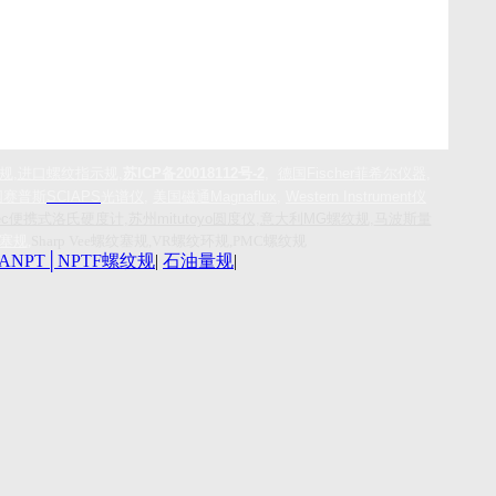
规
,
进口螺纹指示规
,
苏ICP备20018112号-2
,
德国
Fischer
菲希尔仪器
,
国赛普斯
SCIAPS
光谱仪
,
美国磁通
Magnaflux
,
Western Instrument
仪
-Tec便携式洛氏硬度计
,
苏州mitutoyo圆度仪
,
意大利MG螺纹规
,
马波斯量
环塞规
,
Sharp Vee螺纹塞规,VR螺纹环规,PMC螺纹规
ANPT│NPTF螺纹规
|
石油量规
|