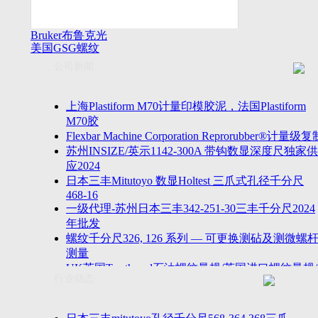
Bruker布鲁克光
美国GSG螺纹
谱仪
量规
公司新闻
上海Plastiform M70计量印模胶泥，法国Plastiform
M70胶
Flexbar Machine Corporation Reprorubber®计量级复
苏州INSIZE/英示1142-300A 带钩数显深度尺独家供
应2024
日本三丰Mitutoyo 数显Holtest 三爪式孔径千分尺
468-16
一级代理-苏州日本三丰342-251-30三丰千分尺2024
年批发
螺纹千分尺326, 126 系列 — 可更换测砧及测微螺
测量
UK英国Tru-thread石油螺纹量规/英国进口螺纹量规/
行业动态
进口AP
2023年江苏省苏州无锡万濠落地式全自动影像仪
VMS-5040H