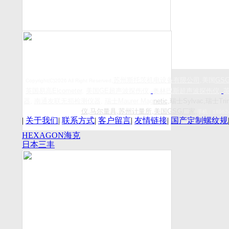
,
苏州斯托茨机电设备有限公司
,美国
GS
Copyright(C)2026 All Right Reserved
英国易高
Elcometer
,
美国
GE
超声波探伤仪
,
奥林巴斯超声波探伤仪
,
器
,
南通友联无损检测仪器
,
瑞士
Maurer Mag
netic
,瑞士Sylvac,瑞士Tri
仪
,
马尔量具
,
苏州计量所
,
美国GSG厂家
,
手机：
18962
|
关于我们
|
联系方式
|
客户留言
|
友情链接
|
国产定制螺纹规
HEXAGON海克
日本三丰
斯康
Mitutoyo