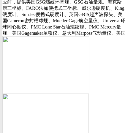
应商，提供美国GSG螺纹环塞规、GSG石油量规、海克斯
行业动态
康三坐标、FARO法如便携式三坐标、威尔逊硬度机、King
美国可调环规
硬度计、Sun-tec便携式硬度计、英国GBIS超声波探头、美
资料下载
国Cameron密封槽球规、Mueller Gage航空量仪、Universal环
视频下载
球同心度仪、PMC Lone Star石油螺纹规、PMC Mercury量
资料下载
规、美国Gagemaker单项仪、意大利Marposs气动量仪、美国
软件下载
Western Gage气动量仪、Trimos测长机、测高仪、FLEXBAR
诚聘英才
16130打样膏、PlastiformM60/M70/M90产品、Oskar Schwenk
联系我们
孔径量规、Kroeplin数显卡规、INSIZE带钩数显深度尺、三
联系方式
丰SJ-210粗糙度仪、美标ASME/ANSI标准的螺纹环塞规、
客户留言
API石油螺纹规、光学影像仪、David Ellis硬度块等。