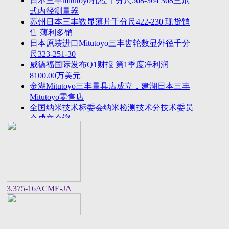
日本三丰mitutoyo孔径千分尺568-364 368三爪
2023年法国plastiform打模胶和plastiform复印胶中国
式内径测量器
区代
苏州日本三丰数显薄片千分尺422-230 现货销
美敦力全球CEO：中国将成为全球重要的医疗科技
售 薄利多销
创新策源
日本原装进口Mitutoyo三丰齿轮数显外径千分
尺323-251-30
威德福国际发布Q1财报 第1季度净利润
8100.00万美元
金湖Mitutoyo三丰量具店成立，建湖日本三丰
Mitutoyo零售店
全国纳米技术标委会纳米检测技术分技术委员
会成立会议
美国进口邵氏硬度计REX GAUGE数显橡胶硬
度计DD-4-W价格货期
中国计量院顺利通过OIML衡器实验室复评审
美国CalMetrics镀层标准片，测厚仪标准片又
名膜厚仪校准片
美标ASME/ANSI标准的螺纹环塞规与其他国
3.375-16ACME-JA
家统一螺纹标准之差异