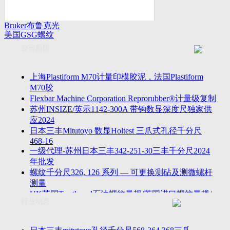
Bruker布鲁克光
美国GSG螺纹
谱仪
量规
公司新闻
上海Plastiform M70计量印模胶泥，法国Plastiform
M70胶
Flexbar Machine Corporation Reprorubber®计量级复制
苏州INSIZE/英示1142-300A 带钩数显深度尺独家供
应2024
日本三丰Mitutoyo 数显Holtest 三爪式孔径千分尺
468-16
一级代理-苏州日本三丰342-251-30三丰千分尺2024
年批发
螺纹千分尺326, 126 系列 — 可更换测砧及测微螺杆
测量
UK英国Tru-thread石油螺纹量规/英国进口螺纹量规/
行业动态
进口AP
2023年江苏省苏州无锡万濠落地式全自动影像仪
VMS-5040H