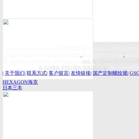
,
苏州斯托茨机电设备有限公司
,美国
GSG
螺纹
Copyright(C)2026 All Right Reserved
英国易高
Elcometer
,
美国
GE
超声波探伤仪
,
奥林巴斯超声波探伤仪
,
英国
GB
器
,
南通友联无损检测仪器
,
瑞士
Maurer Mag
netic
,瑞士Sylvac,瑞士Trimos测
仪
,
马尔量具
,
苏州计量所
,
美国GSG厂家
,
手机：
18962404056
|
关于我们
|
联系方式
|
客户留言
|
友情链接
|
国产定制螺纹规
|
GS
HEXAGON海克
日本三丰
斯康
Mitutoyo