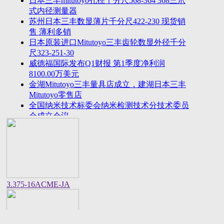
日本三丰mitutoyo孔径千分尺568-364 368三爪
2023年法国plastiform打模胶和plastiform复印胶中国
式内径测量器
区代
苏州日本三丰数显薄片千分尺422-230 现货销
美敦力全球CEO：中国将成为全球重要的医疗科技
售 薄利多销
创新策源
日本原装进口Mitutoyo三丰齿轮数显外径千分
尺323-251-30
威德福国际发布Q1财报 第1季度净利润
8100.00万美元
金湖Mitutoyo三丰量具店成立，建湖日本三丰
Mitutoyo零售店
全国纳米技术标委会纳米检测技术分技术委员
会成立会议
美国进口邵氏硬度计REX GAUGE数显橡胶硬
度计DD-4-W价格货期
中国计量院顺利通过OIML衡器实验室复评审
美国CalMetrics镀层标准片，测厚仪标准片又
名膜厚仪校准片
美标ASME/ANSI标准的螺纹环塞规与其他国
3.375-16ACME-JA
家统一螺纹标准之差异