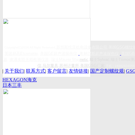
,
苏州斯托茨机电设备有限公司
,美国
GSG
螺纹
Copyright(C)2026 All Right Reserved
英国易高
Elcometer
,
美国
GE
超声波探伤仪
,
奥林巴斯超声波探伤仪
,
英国
GB
器
,
南通友联无损检测仪器
,
瑞士
Maurer Mag
netic
,瑞士Sylvac,瑞士Trimos测
仪
,
马尔量具
,
苏州计量所
,
美国GSG厂家
,
手机：
18962404056
|
关于我们
|
联系方式
|
客户留言
|
友情链接
|
国产定制螺纹规
|
GS
HEXAGON海克
日本三丰
斯康
Mitutoyo