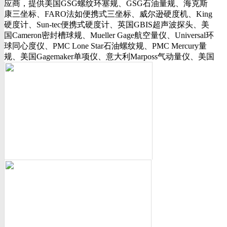
应商，提供美国GSG螺纹环塞规、GSG石油量规、海克斯
行业动态
康三坐标、FARO法如便携式三坐标、威尔逊硬度机、King
美国可调环规
硬度计、Sun-tec便携式硬度计、英国GBIS超声波探头、美
资料下载
国Cameron密封槽球规、Mueller Gage航空量仪、Universal环
视频下载
球同心度仪、PMC Lone Star石油螺纹规、PMC Mercury量
资料下载
规、美国Gagemaker单项仪、意大利Marposs气动量仪、美国
软件下载
Western Gage气动量仪、Trimos测长机、测高仪、FLEXBAR
诚聘英才
16130打样膏、PlastiformM60/M70/M90产品、Oskar Schwenk
联系我们
孔径量规、Kroeplin数显卡规、INSIZE带钩数显深度尺、三
联系方式
丰SJ-210粗糙度仪、美标ASME/ANSI标准的螺纹环塞规、
客户留言
API石油螺纹规、光学影像仪、David Ellis硬度块等。