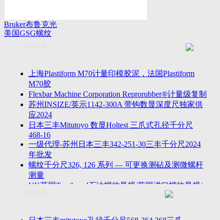
Bruker布鲁克光
美国GSG螺纹
谱仪
量规
公司新闻
上海Plastiform M70计量印模胶泥，法国Plastiform
M70胶
Flexbar Machine Corporation Reprorubber®计量级复制
苏州INSIZE/英示1142-300A 带钩数显深度尺独家供
应2024
日本三丰Mitutoyo 数显Holtest 三爪式孔径千分尺
468-16
一级代理-苏州日本三丰342-251-30三丰千分尺2024
年批发
螺纹千分尺326, 126 系列 — 可更换测砧及测微螺杆
测量
UK英国Tru-thread石油螺纹量规/英国进口螺纹量规/
行业动态
进口AP
2023年江苏省苏州无锡万濠落地式全自动影像仪
VMS-5040H