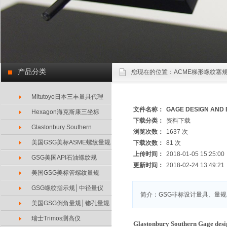
产品分类
您现在的位置：
ACME梯形螺纹塞规
Mitutoyo日本三丰量具代理
文件名称：
GAGE DESIGN A
Hexagon海克斯康三坐标
下载分类：
资料下载
Glastonbury Southern
浏览次数：
1637 次
美国GSG美标ASME螺纹量规
下载次数：
81 次
上传时间：
2018-01-05 15:25:00
GSG美国API石油螺纹规
更新时间：
2018-02-24 13:49:21
美国GSG美标管螺纹量规
GSG螺纹指示规│中径量仪
简介：GSG非标设计量具、量规
美国GSG倒角量规│锪孔量规
瑞士Trimos测高仪
Glastonbury Southern Gage design