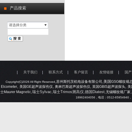
产品搜索
请选择分类
|
关于我们
|
联系方式
|
客户留言
|
友情链接
|
国产
,
,美国
苏州斯托茨机电设备有限公司
GSG
螺纹规
Copyright(C)2026 All Right Reserved
,
,
,
,
Elcometer
美国
GE
超声波探伤仪
奥林巴斯超声波探伤仪
英国
GBIS
超声波探头
美
,瑞士Sylvac,瑞士Trimos测高仪,德国Diatest,
,
士
Maurer Mag
netic
无锡螺纹规厂家
18962404056
，电话：
0512-65954940