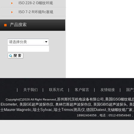
ISO 228-2 G螺纹环规
ISO 7-2 R环规Rc塞规
产品搜索
请选择分类
|
关于我们
|
联系方式
|
客户留言
|
友情链接
|
国产
,
,美国
苏州斯托茨机电设备有限公司
GSG
螺纹规
Copyright(C)2026 All Right Reserved
,
,
,
,
Elcometer
美国
GE
超声波探伤仪
奥林巴斯超声波探伤仪
英国
GBIS
超声波探头
美
,瑞士Sylvac,瑞士Trimos测高仪,德国Diatest,
,
士
Maurer Mag
netic
无锡螺纹规厂家
18962404056
，电话：
0512-65954940
，