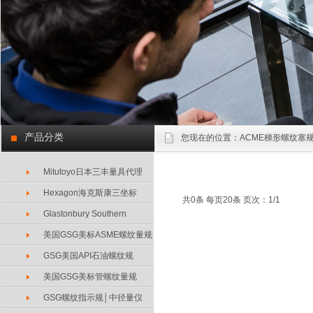
产品分类
您现在的位置：
ACME梯形螺纹塞规
Mitutoyo日本三丰量具代理
Hexagon海克斯康三坐标
共0条 每页20条 页次：1/1
Glastonbury Southern
美国GSG美标ASME螺纹量规
GSG美国API石油螺纹规
美国GSG美标管螺纹量规
GSG螺纹指示规│中径量仪